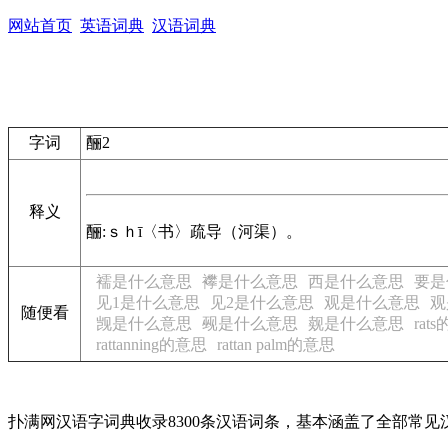
网站首页
英语词典
汉语词典
字词
酾2
释义
酾:ｓｈī〈书〉疏导（河渠）。
襦是什么意思
襻是什么意思
西是什么意思
要是
见1是什么意思
见2是什么意思
观是什么意思
观
随便看
觊是什么意思
觋是什么意思
觌是什么意思
rat
rattanning的意思
rattan palm的意思
扑满网汉语字词典收录8300条汉语词条，基本涵盖了全部常