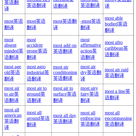
英语翻
英语翻译
英语翻译
语翻译
译
译
most able
most英语
most英语
most英语翻
-most英语
bodied英语
翻译
翻译
译
翻译
翻译
most
most
most
most afro
absent
accident
affirmative
most add on
caribbean英
minded英
prone英语
action英
英语翻译
语翻译
语翻译
翻译
语翻译
most age
most agro
most air
most air
most air raid
old英语
industrial英
conditioning
dry英语翻
英语翻译
英语翻译
翻译
语翻译
译
most air
most air to
most air to
most airy
most a line英
to air英
ground英
surface英语
fairy英语
语翻译
语翻译
语翻译
翻译
翻译
most all
most all
most all
most all
american
most all day
around英语
embracing
encompassing
英语翻
英语翻译
英语翻译
英语翻译
翻译
译