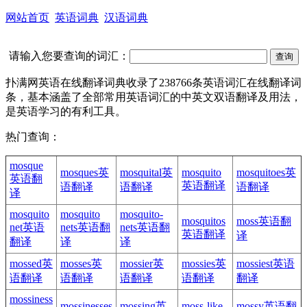
网站首页
英语词典
汉语词典
请输入您要查询的词汇：
扑满网英语在线翻译词典收录了238766条英语词汇在线翻译词
条，基本涵盖了全部常用英语词汇的中英文双语翻译及用法，
是英语学习的有利工具。
热门查询：
mosque
mosques英
mosquital英
mosquito
mosquitoes英
英语翻
英语翻译
语翻译
语翻译
语翻译
译
mosquito
mosquito
mosquito-
mosquitos
moss英语翻
net英语
nets英语翻
nets英语翻
英语翻译
译
翻译
译
译
mossed英
mosses英
mossier英
mossies英
mossiest英语
语翻译
语翻译
语翻译
语翻译
翻译
mossiness
mossinesses
mossing英
moss-like
mossy英语翻