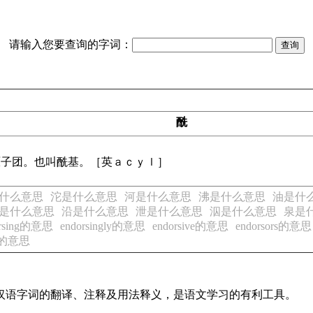
请输入您要查询的字词：
酰
原子团。也叫酰基。［英ａｃｙｌ］
什么意思
沱是什么意思
河是什么意思
沸是什么意思
油是什
是什么意思
沿是什么意思
泄是什么意思
泅是什么意思
泉是
orsing的意思
endorsingly的意思
endorsive的意思
endorsors的意思
sts的意思
见汉语字词的翻译、注释及用法释义，是语文学习的有利工具。