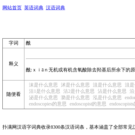
网站首页
英语词典
汉语词典
字词
酰
释义
酰:ｘｉāｎ无机或有机含氧酸除去羟基后所余下的
沫是什么意思
沭是什么意思
沮是什么意思
沮是
沽1是什么意思
沽2是什么意思
沾是什么意思
沿
随便看
泌是什么意思
泐是什么意思
泓是什么意思
end
endoscopies的意思
endoscopist的意思
endoscopi
扑满网汉语字词典收录8300条汉语词条，基本涵盖了全部常